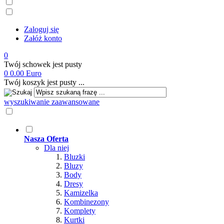
Zaloguj się
Załóż konto
0
Twój schowek jest pusty
0
0.00 Euro
Twój koszyk jest pusty ...
wyszukiwanie zaawansowane
Nasza Oferta
Dla niej
Bluzki
Bluzy
Body
Dresy
Kamizelka
Kombinezony
Komplety
Kurtki