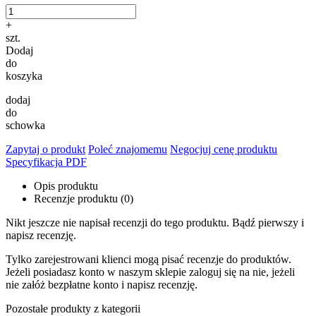
+
szt.
Dodaj
do
koszyka
dodaj
do
schowka
Zapytaj o produkt
Poleć znajomemu
Negocjuj cenę produktu
Specyfikacja PDF
Opis produktu
Recenzje produktu (0)
Nikt jeszcze nie napisał recenzji do tego produktu. Bądź pierwszy i
napisz recenzję.
Tylko zarejestrowani klienci mogą pisać recenzje do produktów.
Jeżeli posiadasz konto w naszym sklepie zaloguj się na nie, jeżeli
nie załóż bezpłatne konto i napisz recenzję.
Pozostałe produkty z kategorii