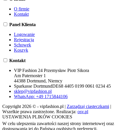
O firmie
Kontakt
Panel Klienta
Logowanie
Rejestracja
Schowek
Koszyk
Kontakt
VIP Fashion 24 Przemysław Piotr Sikora
Am Paternoster 1
44388 Dortmund, Niemcy
Sparkasse Dortmund
DE68 4405 0199 0061 0234 45
sklep@vipfashion.pl
WhatsApp: +49 1715844106
Copyright 2026 © - vipfashion.pl |
Zarządzaj ciasteczkami
|
Wszelkie prawa zastrzeżone. Realizacja:
osv.pl
USTAWIENIA PLIKÓW COOKIES
W celu ulepszenia zawartości naszej strony internetowej oraz
dostosowania jej do Państwa osobistych preferencji,