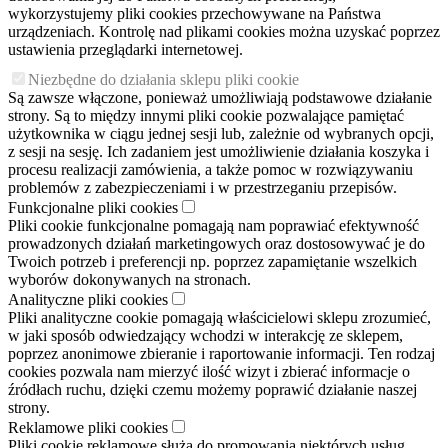
wykorzystujemy pliki cookies przechowywane na Państwa
urządzeniach. Kontrolę nad plikami cookies można uzyskać poprzez
ustawienia przeglądarki internetowej.
Niezbędne do działania sklepu pliki cookie
Są zawsze włączone, ponieważ umożliwiają podstawowe działanie
strony. Są to między innymi pliki cookie pozwalające pamiętać
użytkownika w ciągu jednej sesji lub, zależnie od wybranych opcji,
z sesji na sesję. Ich zadaniem jest umożliwienie działania koszyka i
procesu realizacji zamówienia, a także pomoc w rozwiązywaniu
problemów z zabezpieczeniami i w przestrzeganiu przepisów.
Funkcjonalne pliki cookies
Pliki cookie funkcjonalne pomagają nam poprawiać efektywność
prowadzonych działań marketingowych oraz dostosowywać je do
Twoich potrzeb i preferencji np. poprzez zapamiętanie wszelkich
wyborów dokonywanych na stronach.
Analityczne pliki cookies
Pliki analityczne cookie pomagają właścicielowi sklepu zrozumieć,
w jaki sposób odwiedzający wchodzi w interakcję ze sklepem,
poprzez anonimowe zbieranie i raportowanie informacji. Ten rodzaj
cookies pozwala nam mierzyć ilość wizyt i zbierać informacje o
źródłach ruchu, dzięki czemu możemy poprawić działanie naszej
strony.
Reklamowe pliki cookies
Pliki cookie reklamowe służą do promowania niektórych usług,